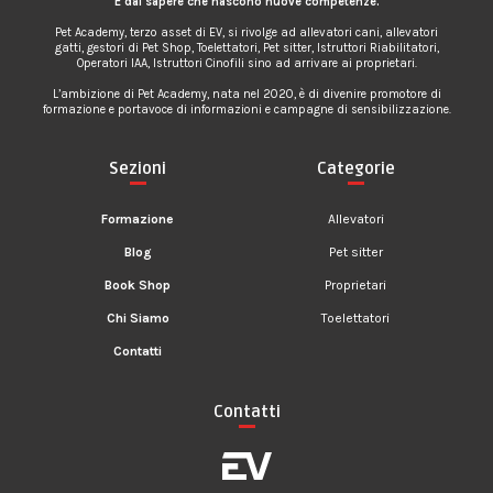
È dal sapere che nascono nuove competenze.
Pet Academy, terzo asset di EV, si rivolge ad allevatori cani, allevatori
gatti, gestori di Pet Shop, Toelettatori, Pet sitter, Istruttori Riabilitatori,
Operatori IAA, Istruttori Cinofili sino ad arrivare ai proprietari.
L’ambizione di Pet Academy, nata nel 2020, è di divenire promotore di
formazione e portavoce di informazioni e campagne di sensibilizzazione.
Sezioni
Categorie
Formazione
Allevatori
Blog
Pet sitter
Book Shop
Proprietari
Chi Siamo
Toelettatori
Contatti
Contatti